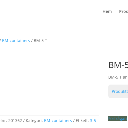
Hem
Prod
/
BM-containers
/ BM-5 T
BM-5
BM-5 T är
Produkt
Förfrågan
elnr:
201362
Kategori:
BM-containers
Etikett:
3-5