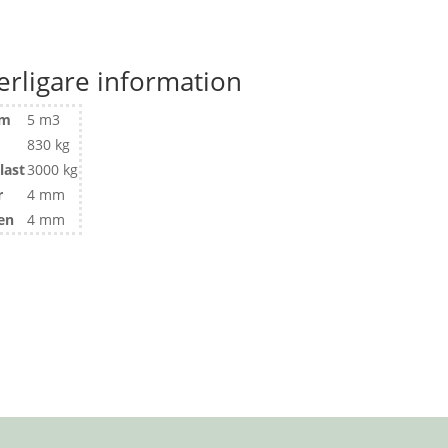
erligare information
ym
5 m3
830 kg
last
3000 kg
r
4 mm
en
4 mm