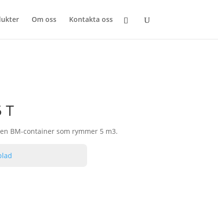
ukter
Om oss
Kontakta oss
 T
 en BM-container som rymmer 5 m3.
blad