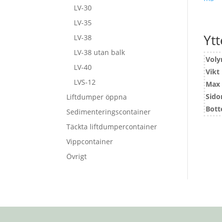
LV-30
LV-35
Ytt
LV-38
LV-38 utan balk
Vol
LV-40
Vikt
LVS-12
Max 
Sido
Liftdumper öppna
Bott
Sedimenteringscontainer
Täckta liftdumpercontainer
Vippcontainer
Övrigt