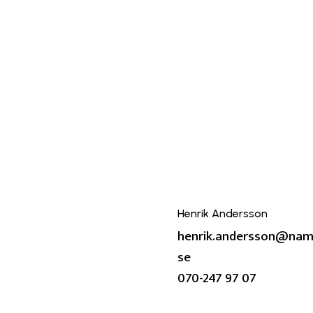
Henrik Andersson
henrik.andersson@nam
se
0
70-247 97 07