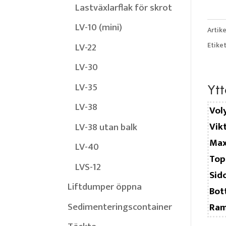
Lastväxlarflak för skrot
LV-10 (mini)
Artike
Etike
LV-22
LV-30
LV-35
Ytt
LV-38
Vol
Vik
LV-38 utan balk
Max
LV-40
Top
LVS-12
Sid
Liftdumper öppna
Bot
Sedimenteringscontainer
Ra