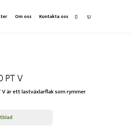
ter
Om oss
Kontakta oss
0 PT V
 V är ett lastväxlarflak som rymmer
tblad