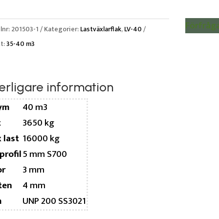
Förfråg
lnr:
201503-1
Kategorier:
Lastväxlarflak
,
LV-40
tt:
35-40 m3
erligare information
ym
40 m3
t
3650 kg
 last
16000 kg
profil
5 mm S700
or
3 mm
ten
4 mm
m
UNP 200 SS3021